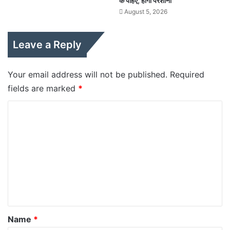
के पहिए, होगी परेशानी
August 5, 2026
Leave a Reply
Your email address will not be published.
Required
fields are marked
*
C
o
m
m
e
n
t
*
Name
*