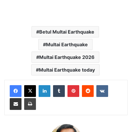
Betul Multai Earthquake
Multai Earthquake
Multai Earthquake 2026
Multai Earthquake today
LinkedIn
Tumblr
Pinterest
Reddit
VKontakte
Share via Email
Print