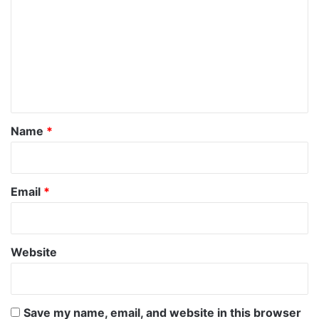
m
m
e
n
t
*
Name
*
Email
*
Website
Save my name, email, and website in this browser