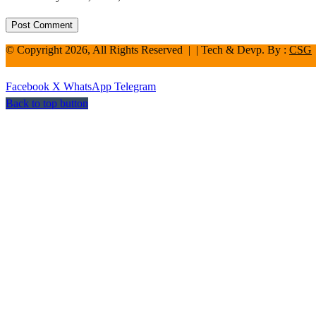
© Copyright 2026, All Rights Reserved | | Tech & Devp. By :
CSG
Facebook
X
WhatsApp
Telegram
Back to top button