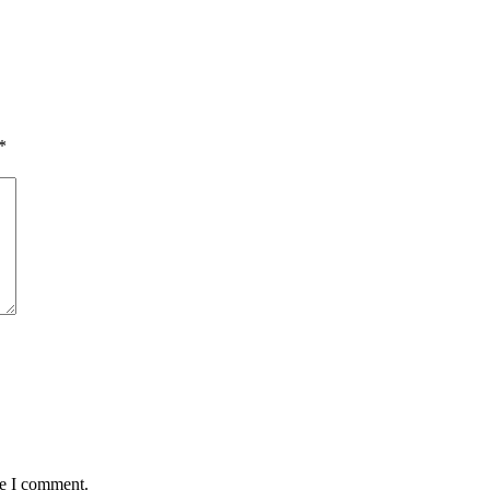
*
me I comment.