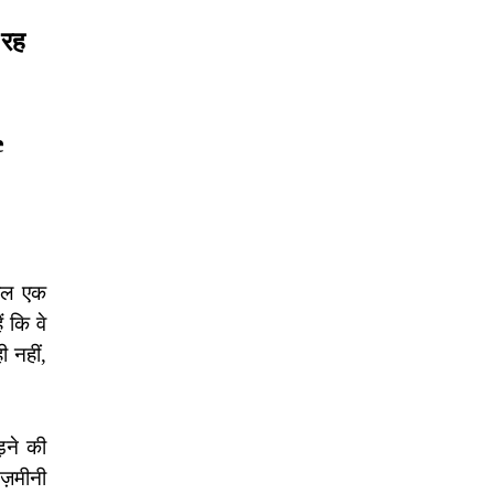
 रह
e
ेवल एक
 कि वे
 नहीं,
ड़ने की
ज़मीनी