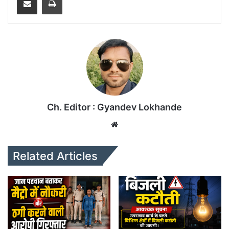
Ch. Editor : Gyandev Lokhande
We
bsi
te
Related Articles