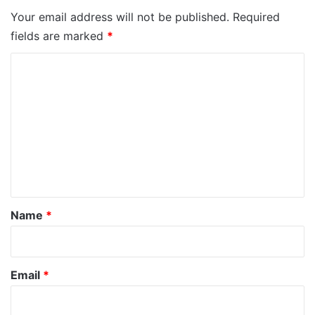
Your email address will not be published.
Required
fields are marked
*
C
o
m
m
e
n
t
*
Name
*
Email
*