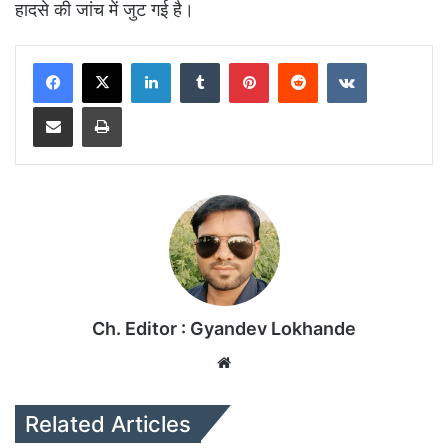
हादसे की जांच में जुट गई है।
LinkedIn
Tumblr
Pinterest
Reddit
VKontakte
Share via Email
Print
Ch. Editor : Gyandev Lokhande
We
bsi
te
Related Articles