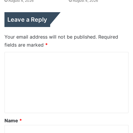
August 4, 2026
August 4, 2026
Leave a Reply
Your email address will not be published.
Required
fields are marked
*
C
o
m
m
e
n
t
*
Name
*