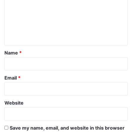
m
m
e
n
t
*
Name
*
Email
*
Website
Save my name, email, and website in this browser