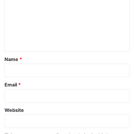
o
m
m
e
n
t
*
Name
*
Email
*
Website