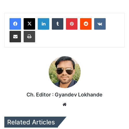
LinkedIn
Tumblr
Pinterest
Reddit
VKontakte
Share via Email
Print
Ch. Editor : Gyandev Lokhande
We
bsi
te
Related Articles