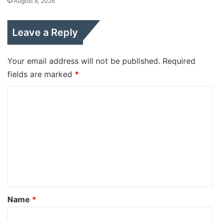
August 8, 2026
Leave a Reply
Your email address will not be published.
Required
fields are marked
*
C
o
m
m
e
n
t
*
Name
*