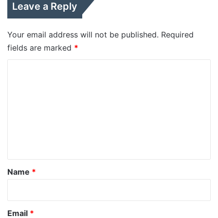
Leave a Reply
Your email address will not be published.
Required
fields are marked
*
C
o
m
m
e
n
t
*
Name
*
Email
*