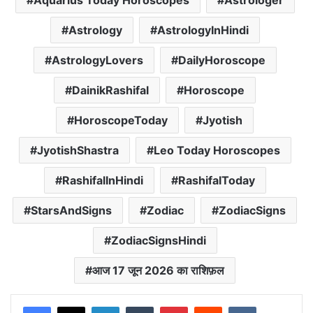
Aquarius Today Horoscopes
Astrologer
Astrology
AstrologyInHindi
AstrologyLovers
DailyHoroscope
DainikRashifal
Horoscope
HoroscopeToday
Jyotish
JyotishShastra
Leo Today Horoscopes
RashifalInHindi
RashifalToday
StarsAndSigns
Zodiac
ZodiacSigns
ZodiacSignsHindi
आज 17 जून 2026 का राशिफ़ल
LinkedIn
Tumblr
Pinterest
Reddit
VKontakte