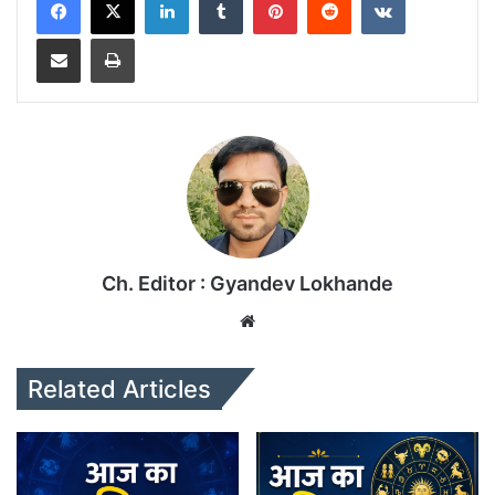
Share via Email
Print
Ch. Editor : Gyandev Lokhande
We
bsi
te
Related Articles