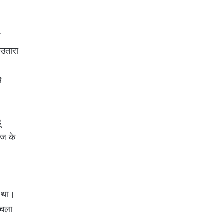
ं
 उतारा
े
ू
ोज के
ा था।
 चला