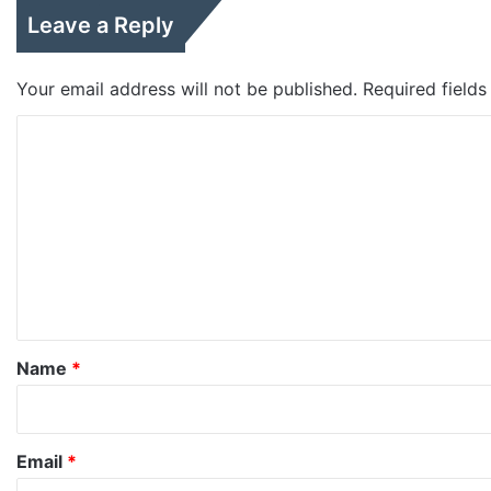
Leave a Reply
Your email address will not be published.
Required field
C
o
m
m
e
n
t
*
Name
*
Email
*