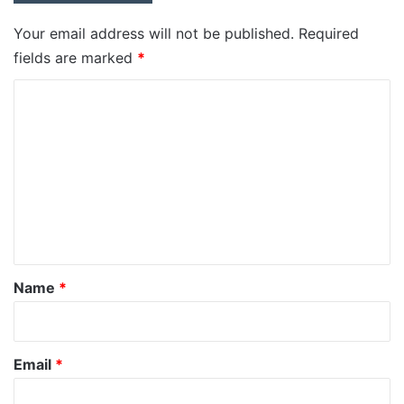
Your email address will not be published.
Required
fields are marked
*
C
o
m
m
e
n
t
*
Name
*
Email
*