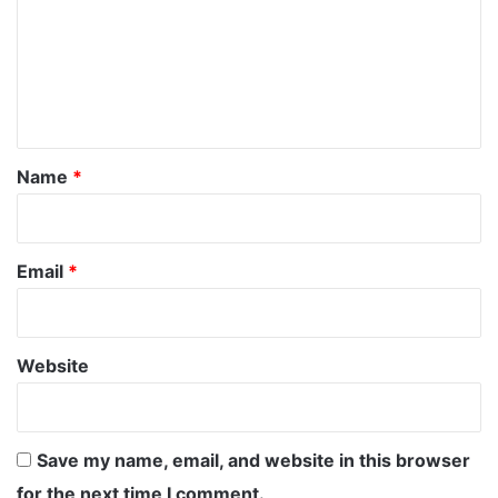
m
m
e
n
t
*
Name
*
Email
*
Website
Save my name, email, and website in this browser
for the next time I comment.