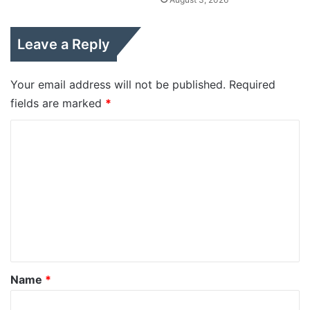
Leave a Reply
Your email address will not be published.
Required
fields are marked
*
C
o
m
m
e
n
t
*
Name
*