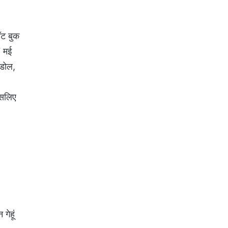
ॉट बुक
7 मई
हडोल,
इसलिए
गेहूं