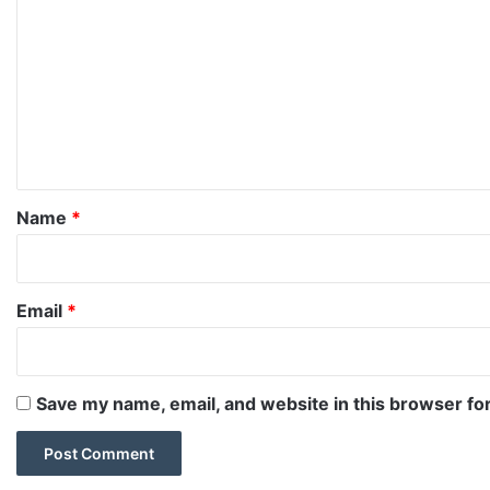
o
m
m
e
n
t
*
Name
*
Email
*
Save my name, email, and website in this browser fo