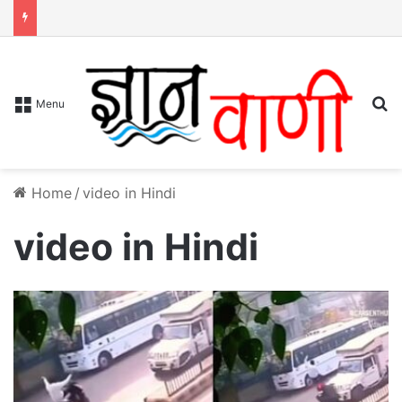
S
Menu
Home
/
video in Hindi
video in Hindi