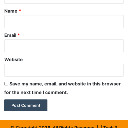
t
*
Name
*
Email
*
Website
Save my name, email, and website in this browser
for the next time I comment.
© Copyright 2026, All Rights Reserved | | Tech &