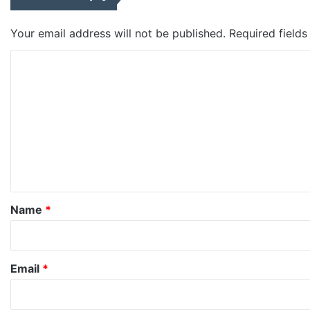
Your email address will not be published.
Required field
C
o
m
m
e
n
t
*
Name
*
Email
*