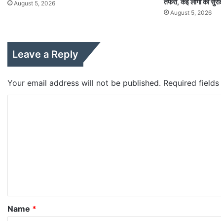
तफरी, कई लोगो को सुरक
August 5, 2026
August 5, 2026
Leave a Reply
Your email address will not be published.
Required field
C
o
m
m
e
n
t
*
Name
*