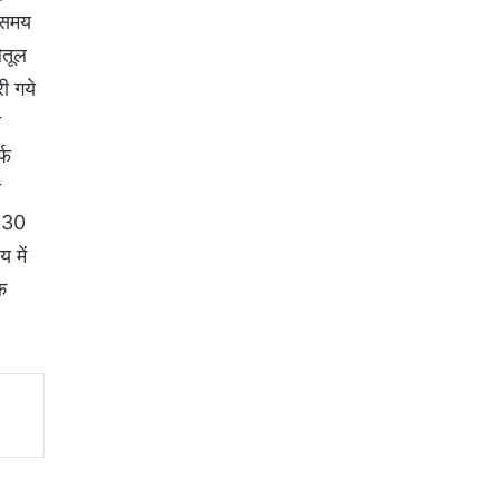
ा समय
ैतूल
ी गये
न
्फ
ा
ी 30
 में
क