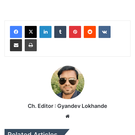
LinkedIn
Tumblr
Pinterest
Reddit
VKontakte
Share via Email
Print
Ch. Editor : Gyandev Lokhande
We
bsi
te
Related Articles