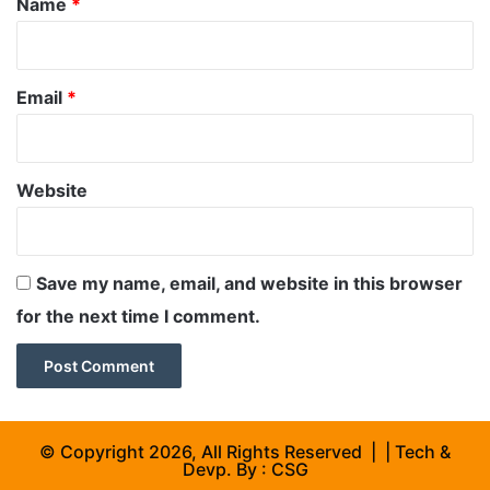
Name
*
Email
*
Website
Save my name, email, and website in this browser
for the next time I comment.
© Copyright 2026, All Rights Reserved | | Tech &
Devp. By :
CSG