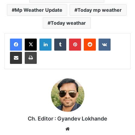
Mp Weather Update
Today mp weather
Today weathar
LinkedIn
Tumblr
Pinterest
Reddit
VKontakte
Share via Email
Print
Ch. Editor : Gyandev Lokhande
We