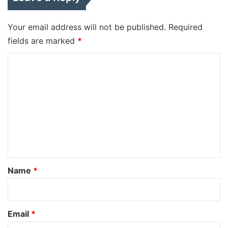
Your email address will not be published.
Required
fields are marked
*
C
o
m
m
e
n
t
*
Name
*
Email
*