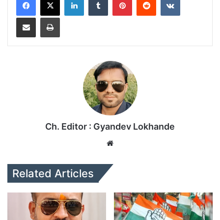
Share via Email
Print
Ch. Editor : Gyandev Lokhande
We
bsi
te
Related Articles