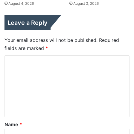
August 4, 2026
August 3, 2026
Leave a Reply
Your email address will not be published.
Required
fields are marked
*
C
o
m
m
e
n
t
*
Name
*