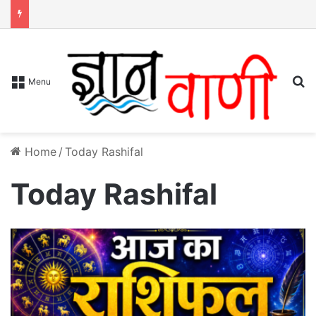
S
Menu
Home
/
Today Rashifal
Today Rashifal