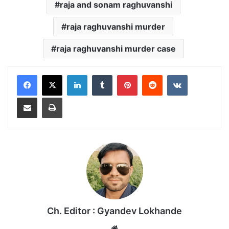
raja and sonam raghuvanshi
raja raghuvanshi murder
raja raghuvanshi murder case
LinkedIn
Tumblr
Pinterest
Reddit
VKontakte
Share via Email
Print
Ch. Editor : Gyandev Lokhande
We