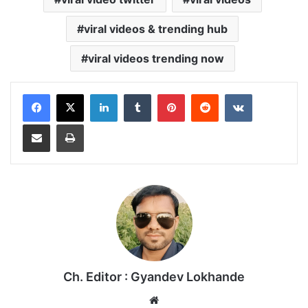
viral videos & trending hub
viral videos trending now
LinkedIn
Tumblr
Pinterest
Reddit
VKontakte
Share via Email
Print
Ch. Editor : Gyandev Lokhande
We