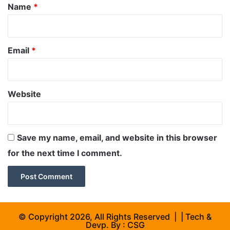
*
Name
*
Email
*
Website
Save my name, email, and website in this browser
for the next time I comment.
© Copyright 2026, All Rights Reserved | | Tech &
Devp. By :
CSG