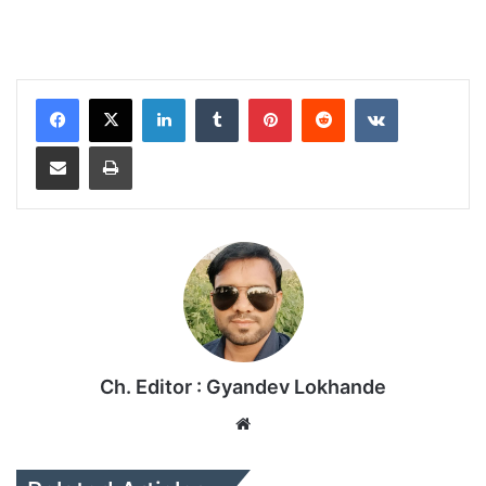
LinkedIn
Tumblr
Pinterest
Reddit
VKontakte
Share via Email
Print
Ch. Editor : Gyandev Lokhande
We
bsi
te