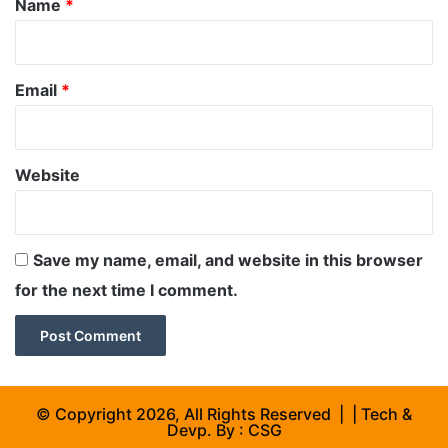
Name
*
Email
*
Website
Save my name, email, and website in this browser
for the next time I comment.
© Copyright 2026, All Rights Reserved | | Tech &
Devp. By :
CSG