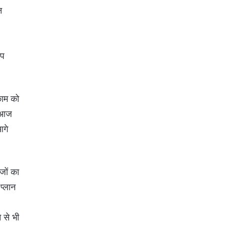
न
आप
काम को
। आज
आगे
जों का
प्लान
 से भी