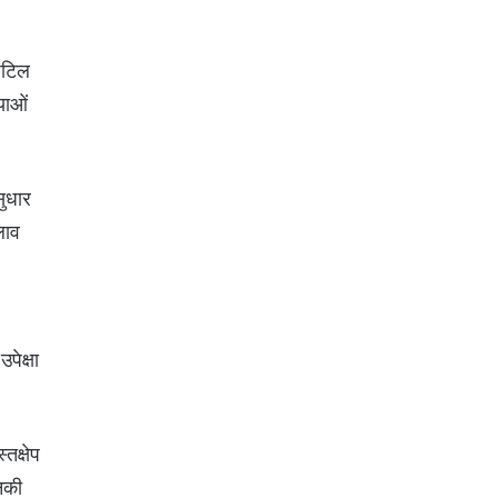
जटिल
याओं
ुधार
लाव
पेक्षा
तक्षेप
नकी