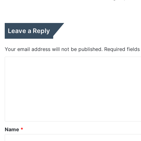
Leave a Reply
Your email address will not be published.
Required field
C
o
m
m
e
n
t
*
Name
*