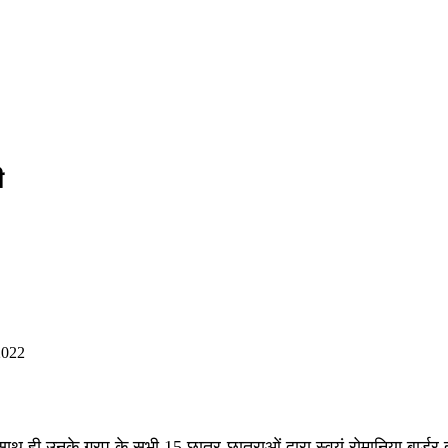
ी
2022
साथ ही उनके गु्रप के सभी 15 छात्र-छात्राओं द्वारा स्वयं रोमानिया बार्डर