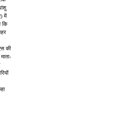
ांशु
 में
ा कि
 शहर
ीएस की
 माता-
े
रियों
।
कहा