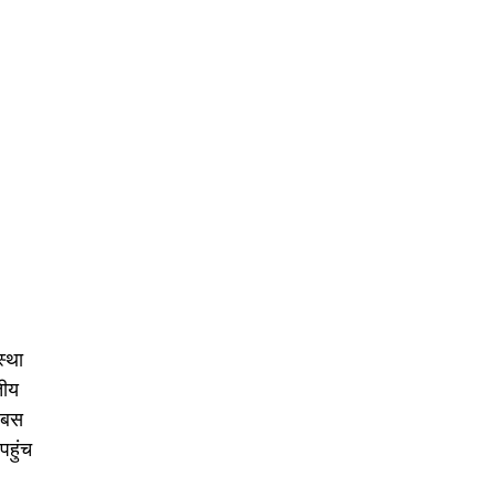
स्था
तीय
ो बस
पहुंच