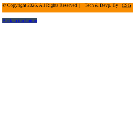
© Copyright 2026, All Rights Reserved | | Tech & Devp. By :
CSG
Back to top button