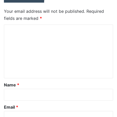
Your email address will not be published.
Required
fields are marked
*
C
o
m
m
e
n
t
*
Name
*
Email
*