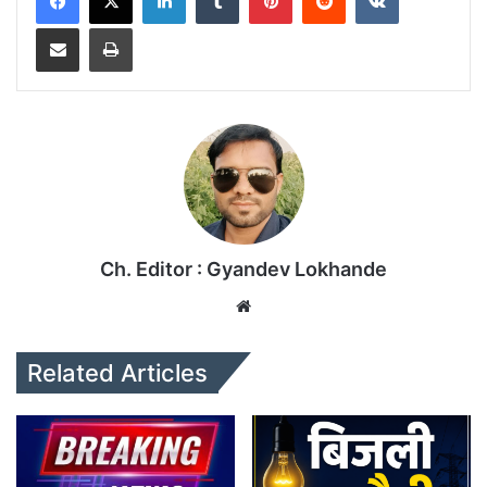
Share via Email
Print
Ch. Editor : Gyandev Lokhande
We
bsi
te
Related Articles