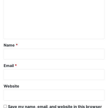
o
m
m
e
n
t
*
Name
*
Email
*
Website
Save my name, email, and website in this browser