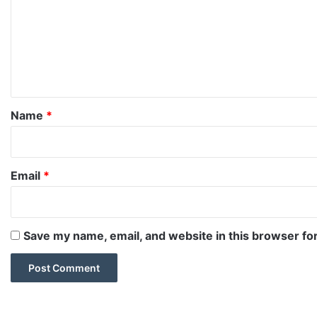
m
m
e
n
t
*
Name
*
Email
*
Save my name, email, and website in this browser fo