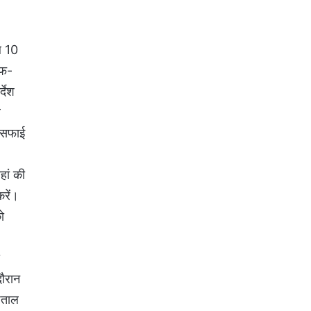
ब 10
ाफ-
्देश
ल
ी सफाई
हां की
करें।
ो
दौरान
पताल