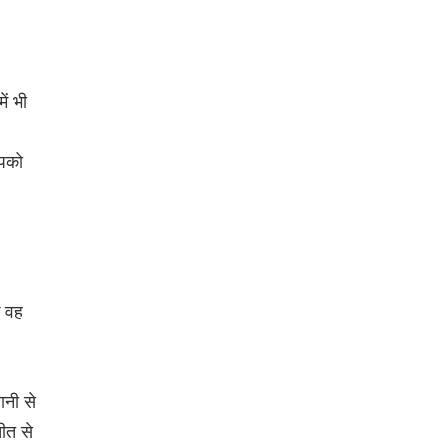
ें भी
आपको
ि वह
ानी से
ीत से