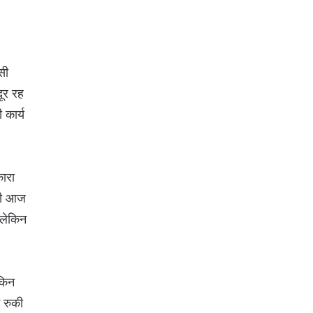
सी
ूर रह
 कार्य
कारा
 भी आज
 लेकिन
किन
ं रुकी