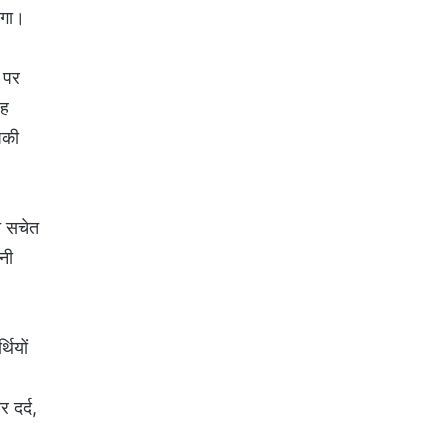
ोगा।
 पर
वह
पकी
ि सचेत
ानी
थियों
 दर्द,