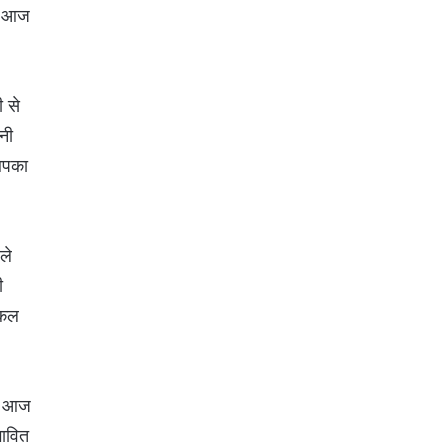
ए आज
 से
नी
आपका
ले
ी
 कल
नर आज
भावित