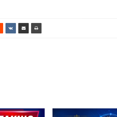
Reddit
VKontakte
Share via Email
Print