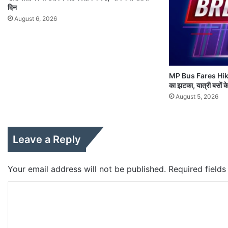
दिन
August 6, 2026
MP Bus Fares Hiked 
का झटका, यात्री बसों के 
August 5, 2026
Leave a Reply
Your email address will not be published.
Required field
C
o
m