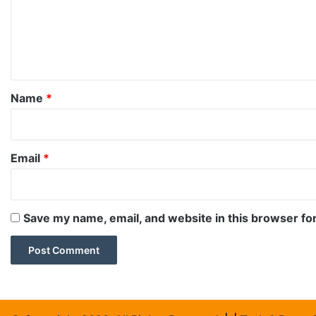
m
e
n
t
*
Name
*
Email
*
Save my name, email, and website in this browser fo