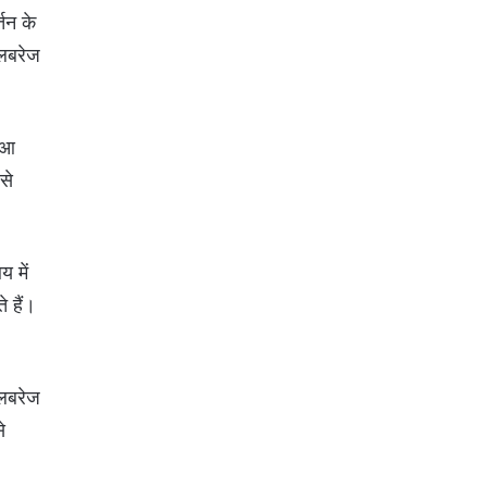
्तन के
 लबरेज
ी आ
से
 में
े हैं।
े लबरेज
े