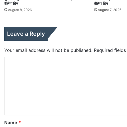
बीतेगा दिन
बीतेगा दिन
August 8, 2026
August 7, 2026
Leave a Reply
Your email address will not be published.
Required field
C
o
m
m
e
n
t
*
Name
*