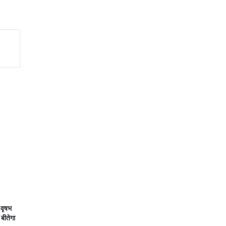
वृषभ
 बीतेगा