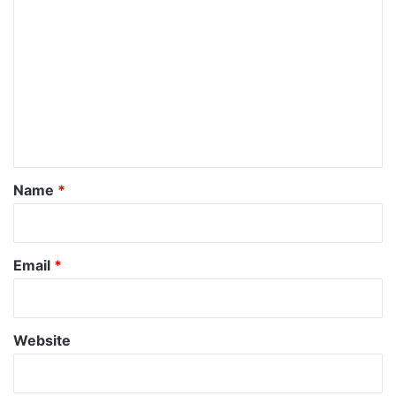
o
m
m
e
n
t
*
Name
*
Email
*
Website