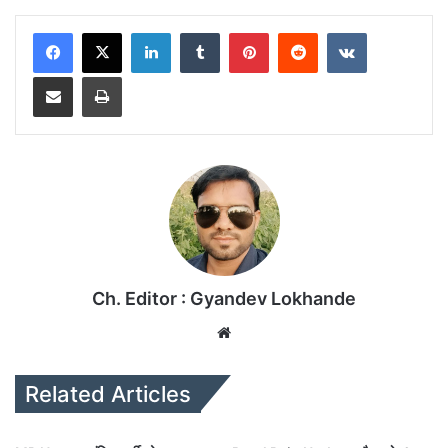
LinkedIn
Tumblr
Pinterest
Reddit
VKontakte
Share via Email
Print
Ch. Editor : Gyandev Lokhande
We
bsi
te
Related Articles