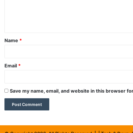
m
e
n
t
*
Name
*
Email
*
Save my name, email, and website in this browser fo