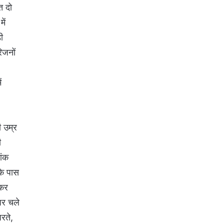
त दो
ें
ी
िजनों
ं
ी उम्र
ी
ांक
के पास
 कर
घर चले
रते,