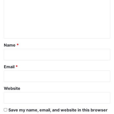
m
m
e
n
t
*
Name
*
Email
*
Website
Save my name, email, and website in this browser