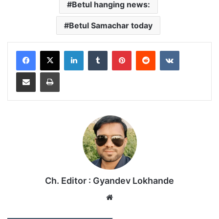
Betul hanging news:
Betul Samachar today
LinkedIn
Tumblr
Pinterest
Reddit
VKontakte
Share via Email
Print
Ch. Editor : Gyandev Lokhande
We
bsi