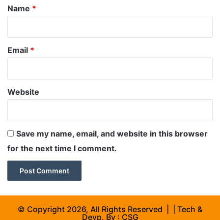
*
Name
*
Email
*
Website
Save my name, email, and website in this browser
for the next time I comment.
© Copyright 2026, All Rights Reserved | | Tech &
Devp. By :
CSG