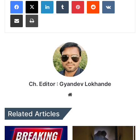
LinkedIn
Tumblr
Pinterest
Reddit
VKontakte
Share via Email
Print
Ch. Editor : Gyandev Lokhande
We
bsi
te
Related Articles