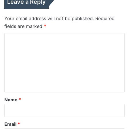
Leave a Reply
Your email address will not be published.
Required
fields are marked
*
C
o
m
m
e
n
t
*
Name
*
Email
*