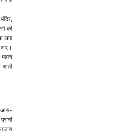
और बोल
मंदिर,
तों की
ता लगा
जर आए।
 महत्व
ति आती
कर आस-
पुरानी
 नजारा