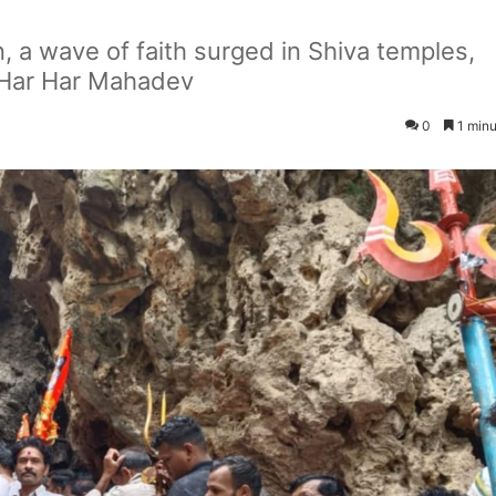
 a wave of faith surged in Shiva temples,
 Har Har Mahadev
0
1 minu