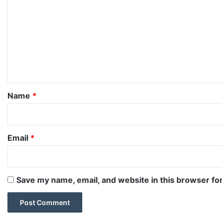
o
m
m
e
n
t
*
Name
*
Email
*
Save my name, email, and website in this browser fo