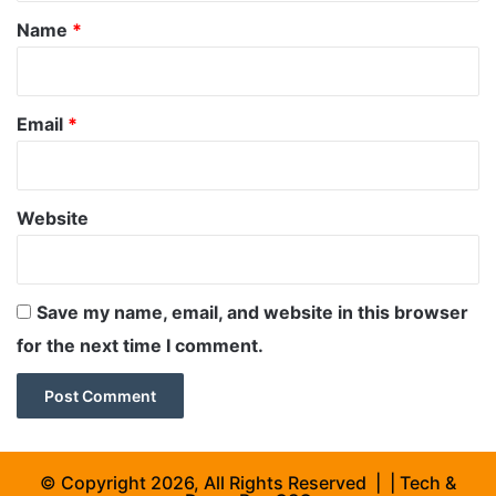
*
Name
*
Email
*
Website
Save my name, email, and website in this browser
for the next time I comment.
© Copyright 2026, All Rights Reserved | | Tech &