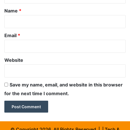
t
*
Name
*
Email
*
Website
Save my name, email, and website in this browser
for the next time I comment.
© Copyright 2026, All Rights Reserved | | Tech &