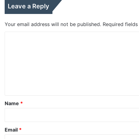
Leave a Reply
Your email address will not be published.
Required field
C
o
m
m
e
n
t
*
Name
*
Email
*