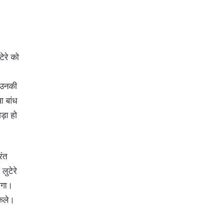
टेरे को
। उनकी
आ बांध
ड़ा हो
रंत
लुटेरे
लगा।
िकले।