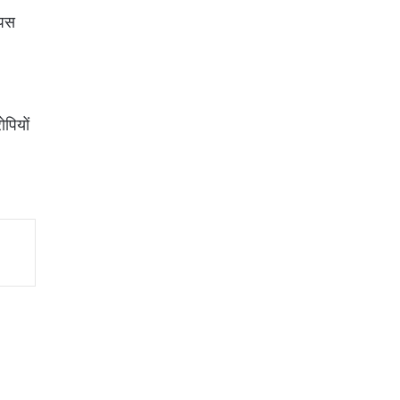
ापस
पियों