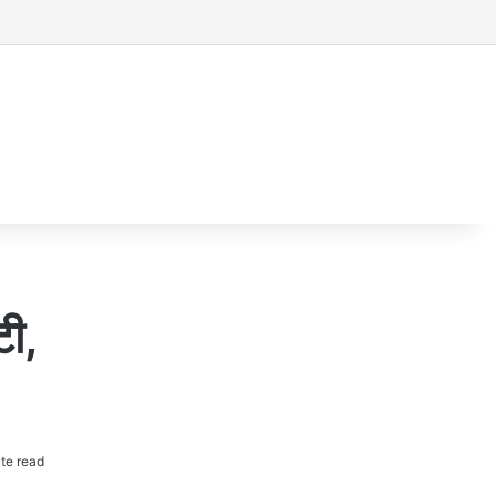
टी,
te read