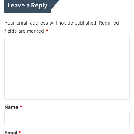
Leave a Reply
Your email address will not be published.
Required
fields are marked
*
C
o
m
m
e
n
t
*
Name
*
Email
*