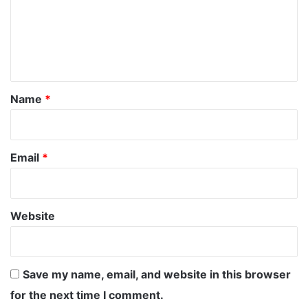
m
e
n
t
*
Name
*
Email
*
Website
Save my name, email, and website in this browser
for the next time I comment.