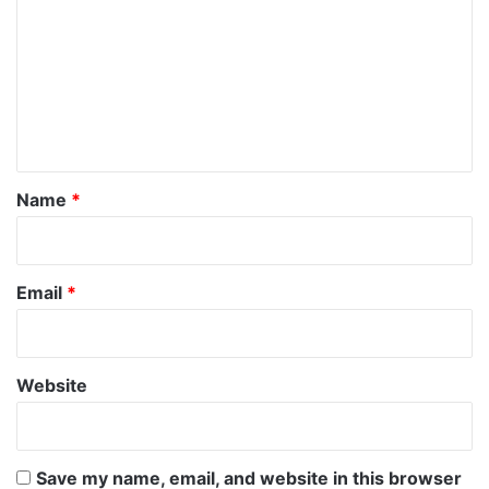
m
m
e
n
t
*
Name
*
Email
*
Website
Save my name, email, and website in this browser