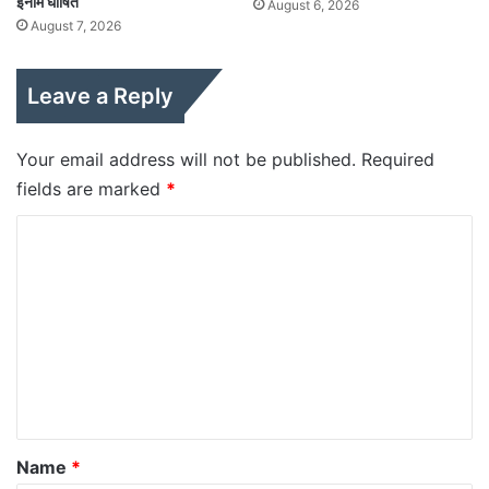
इनाम घोषित
August 6, 2026
August 7, 2026
Leave a Reply
Your email address will not be published.
Required
fields are marked
*
C
o
m
m
e
n
t
*
Name
*