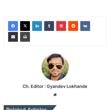
LinkedIn
Tumblr
Pinterest
Reddit
VKontakte
Share via Email
Print
Ch. Editor : Gyandev Lokhande
We
bsi
te
Related Articles