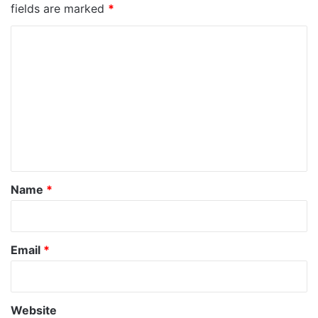
fields are marked
*
C
o
m
m
e
n
t
*
Name
*
Email
*
Website